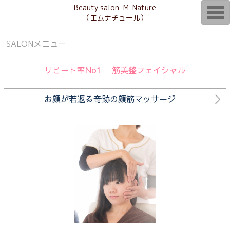
Beauty salon M-Nature
T
（エムナチュール）
o
g
g
l
SALONメニュー
e
n
a
リピート率No1 筋美整フェイシャル
v
i
g
a
お顔が若返る奇跡の顔筋マッサージ
t
i
o
n