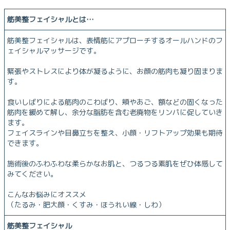
筋美整フェイシャルとは…
筋美整フェイシャルは、表情筋にアプローチするオールハンドのフ
ェイシャルマッサージです。
緊張やストレスにより体が凝るように、お顔の筋肉も凝り固まりま
す。
食いしばりによる筋肉のこわばり、頬やあご、額などの固くなった
筋肉を緩めて解し、余分な脂肪を含む老廃物をリンパに促していき
ます。
フェイスラインや目鼻立ちを整え、小顔・リフトアップ効果も期待
できます。
施術後のふわふわな柔らかなお肌と、つるつる素肌をぜひ体感して
みてください。
こんなお悩みにオススメ
（たるみ・肥大顔・くすみ・ほうれい線・しわ）
筋美整フェイシャル